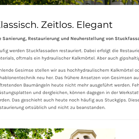
lassisch. Zeitlos. Elegant
e Sanierung, Restaurierung und Neuherstellung von Stuckfassa
ufig werden Stuckfassaden restauriert. Dabei erfolgt die Restau
terials, oftmals ein hydraulischer Kalkmörtel. Aber auch gipshalt
hlende Gesimse stellen wir aus hochhydraulischem Kalkmörtel od
hablonentechnik neu her. Das frühere Ansetzen von Gesimsen aus 
ftretenden Baumängeln heute nicht mehr ausgeführt werden. Fe
üstungsplatten und dergleichen, können dagegen in der Werkstatt
rden. Das geschieht auch heute noch häufig aus Stuckgips. Diese 
staurierung ortsüblich und nicht zu beanstanden.