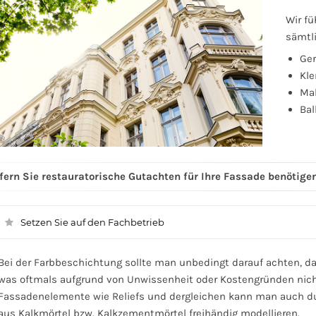
Wir f
sämtli
Ger
Kle
Mal
Ba
fern Sie restauratorische Gutachten für Ihre Fassade benötigen
Setzen Sie auf den Fachbetrieb
Bei der Farbbeschichtung sollte man unbedingt darauf achten, das
was oftmals aufgrund von Unwissenheit oder Kostengründen nicht
Fassadenelemente wie Reliefs und dergleichen kann man auch du
aus Kalkmörtel bzw. Kalkzementmörtel freihändig modellieren.